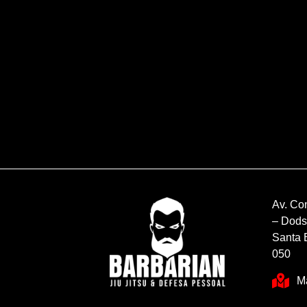
Av. Co
– Dods
Santa 
050
M