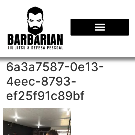
6a3a7587-0e13-
4eec-8793-
ef25f91c89bf