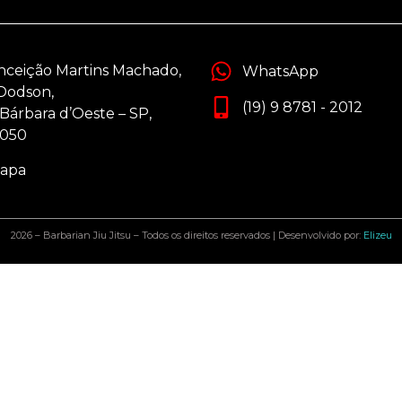
nceição Martins Machado,
WhatsApp
 Dodson,
(19) 9 8781 - 2012
Bárbara d’Oeste – SP,
-050
apa
2026 – Barbarian Jiu Jitsu – Todos os direitos reservados | Desenvolvido por:
Elizeu