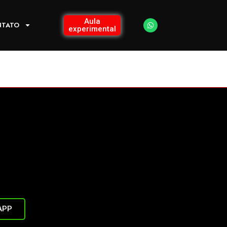
Aula
NTATO
experimental
APP