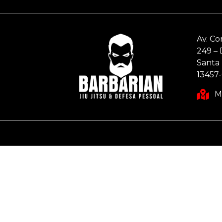
Av. Co
249 –
Santa 
13457
M